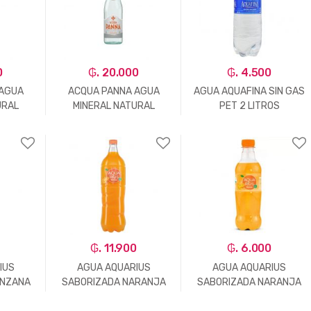
0
₲. 20.000
₲. 4.500
 AGUA
ACQUA PANNA AGUA
AGUA AQUAFINA SIN GAS
URAL
MINERAL NATURAL
PET 2 LITROS
505ML
+
-
Un.
+
-
Un.
+
0
₲. 11.900
₲. 6.000
IUS
AGUA AQUARIUS
AGUA AQUARIUS
ANZANA
SABORIZADA NARANJA
SABORIZADA NARANJA
1,5LTS
410ML