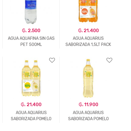
₲. 2.500
₲. 21.400
AGUA AQUAFINA SIN GAS
AGUA AQUARIUS
PET 500ML
SABORIZADA 1,5LT PACK
2UN
-
Un.
+
-
Un.
+
₲. 21.400
₲. 11.900
AGUA AQUARIUS
AGUA AQUARIUS
SABORIZADA POMELO
SABORIZADA POMELO
1,5LT PACK 2UN
1.5LT