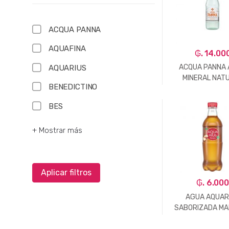
ACQUA PANNA
AQUAFINA
₲. 14.00
ACQUA PANNA
AQUARIUS
MINERAL NAT
BENEDICTINO
250ML
BES
-
Un.
+ Mostrar más
Aplicar filtros
₲. 6.00
AGUA AQUAR
SABORIZADA M
410ML