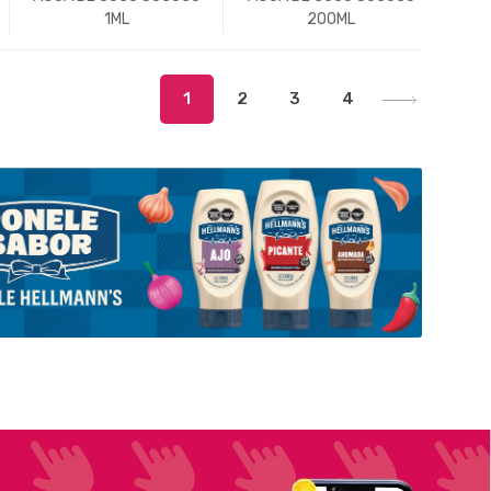
1ML
200ML
-
Un.
+
-
Un.
+
1
2
3
4