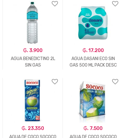
-
Un.
+
-
Un.
+
₲. 3.900
₲. 17.200
AGUA BENEDICTINO 2L
AGUA DASANI ECO SIN
SIN GAS
GAS 500 ML PACK DESC
-
Un.
+
-
Un.
+
₲. 23.350
₲. 7.500
AGUA DE COCO SOCOCO
AGUA DE COCO SOCOCO