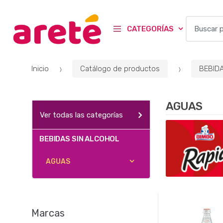
B
CATEGORÍAS
u
s
c
Inicio
Catálogo de productos
BEBID
a
r
p
AGUAS
o
Ver todas las categorías
r
:
BEBIDAS SIN ALCOHOL
AGUAS
Marcas