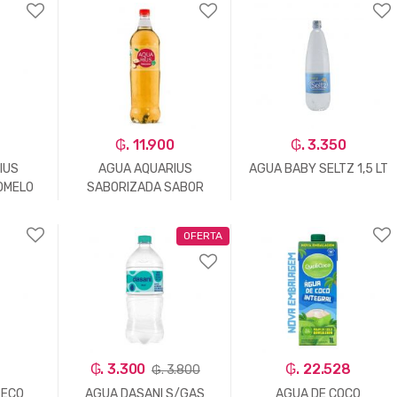
+
-
Un.
+
-
Un.
+
0
₲. 11.900
₲. 3.350
IUS
AGUA AQUARIUS
AGUA BABY SELTZ 1,5 LT
OMELO
SABORIZADA SABOR
MANZANA 1,5LTS
OFERTA
+
-
Un.
+
-
Un.
+
0
₲. 3.300
₲. 22.528
₲. 3.800
 ECO
AGUA DASANI S/GAS
AGUA DE COCO