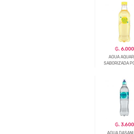
-
Un.
₲. 6.00
AGUA AQUAR
SABORIZADA P
410ML
-
Un.
₲. 3.60
AGUA DASANI