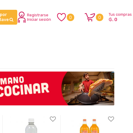
 por
Tus compras
Registrarse
0
0
₲. 0
clave
Iniciar sesión