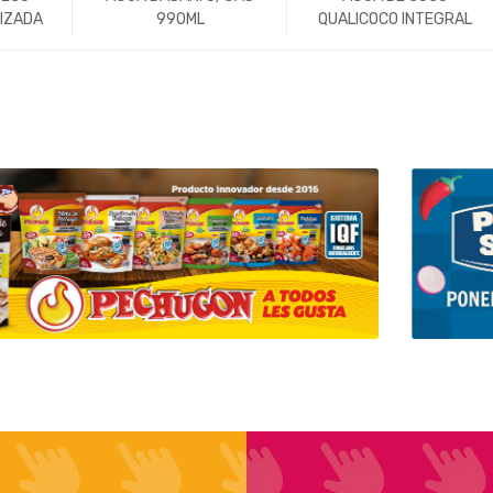
IZADA
990ML
QUALICOCO INTEGRAL
 ML
1LT
+
-
Un.
+
-
Un.
+