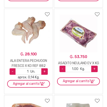
₲. 28.100
₲. 53.750
ALA ENTERA PECHUGON
ASADITO NEULAND EV X KG
FRESCO X KG REF 882
-
Kg.
+
-
Un.
+
aprox. 0,14 Kg.
Agregar al carrito
Agregar al carrito