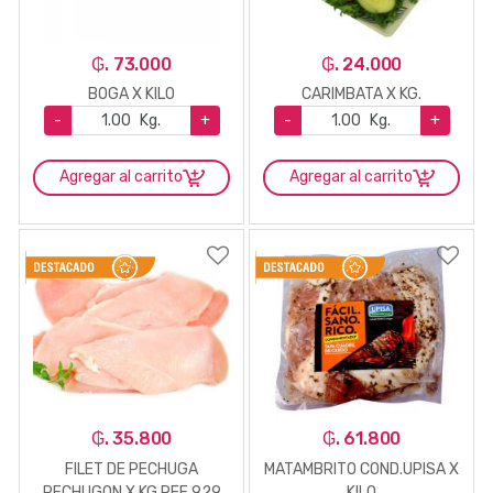
₲. 73.000
₲. 24.000
BOGA X KILO
CARIMBATA X KG.
-
Kg.
+
-
Kg.
+
Agregar al carrito
Agregar al carrito
₲. 35.800
₲. 61.800
FILET DE PECHUGA
MATAMBRITO COND.UPISA X
PECHUGON X KG REF 929
KILO