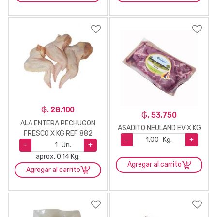
₲. 28.100
₲. 53.750
ALA ENTERA PECHUGON
ASADITO NEULAND EV X KG
FRESCO X KG REF 882
-
Kg.
+
-
Un.
+
aprox. 0,14 Kg.
Agregar al carrito
Agregar al carrito