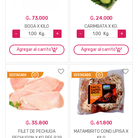
₲. 73.000
₲. 24.000
BOGA X KILO
CARIMBATA X KG.
-
Kg.
+
-
Kg.
+
Agregar al carrito
Agregar al carrito
₲. 35.800
₲. 61.800
FILET DE PECHUGA
MATAMBRITO COND.UPISA X
PECHUGON X KG REF 929
KILO