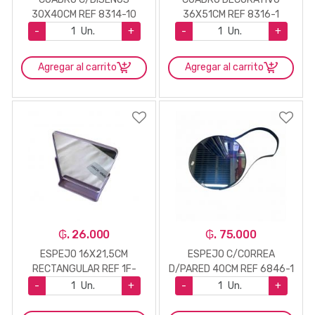
30X40CM REF 8314-10
36X51CM REF 8316-1
-
Un.
+
-
Un.
+
Agregar al carrito
Agregar al carrito
₲. 26.000
₲. 75.000
ESPEJO 16X21,5CM
ESPEJO C/CORREA
RECTANGULAR REF 1F-
D/PARED 40CM REF 6846-1
009-22
-
Un.
+
-
Un.
+