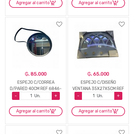
Agregar al carrito
Agregar al carrito
₲. 85.000
₲. 65.000
ESPEJO C/CORREA
ESPEJO C/DISEÑO
D/PARED 40CM REF 6846-
VENTANA 35X27X5CM REF
2
6846-8
-
Un.
+
-
Un.
+
Agregar al carrito
Agregar al carrito