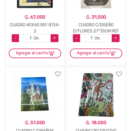
₲. 67.000
₲. 31.500
CUADRO 40X40 REF 8134-
CUADRO C/DISEÑO
2
D/FLORES 27*35CM REF
8291-11
-
Un.
+
-
Un.
+
Agregar al carrito
Agregar al carrito
₲. 51.000
₲. 18.000
CUADRO C/DISEÑOS
CUADRO DECORATIVO