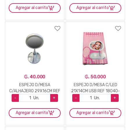
Agregar al carrito
Agregar al carrito
₲. 40.000
₲. 50.000
ESPEJO D/MESA
ESPEJO D/MESA C/LED
C/ALHAJERO 29X16CM REF
21X14CM USB REF 18040-
B3-6846-34
20
-
Un.
+
-
Un.
+
Agregar al carrito
Agregar al carrito