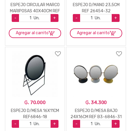
ESPEJO CIRCULAR MARCO
ESPEJO D/MANO 23,5CM
MARIPOSAS 40X40CM REF
REF 26454-32
6846-5
-
Un.
+
-
Un.
+
Agregar al carrito
Agregar al carrito
₲. 70.000
₲. 34.300
ESPEJO D/MESA 16X11CM
ESPEJO D/MESA BAJO
REF6846-18
24X16CM REF B3-6846-31
-
Un.
+
-
Un.
+