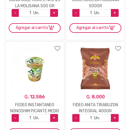
LA MOLISANA 500 GR
500GR
-
Un.
+
-
Un.
+
Agregar al carrito
Agregar al carrito
₲. 12.586
₲. 8.000
FEDEO INSTANTANEO
FIDEO ANITA TIRABUZON
NONGSHIM PICANTE MEDIO
INTEGRAL 400GR
67GR
-
Un.
+
-
Un.
+