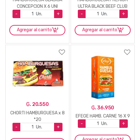
CONCEPCION X 6 UNI
ULTRA BLACK BEEF CLUB
X2UN
-
Un.
+
-
Un.
+
Agregar al carrito
Agregar al carrito
₲. 20.550
₲. 36.950
CHORTI HAMBURGUESA x 8
EFEGE HAMB. CARNE 16 X 9
*20
-
Un.
+
-
Un.
+
Agregar al carrito