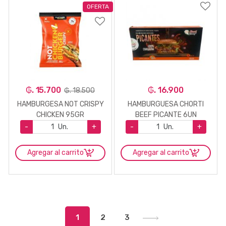
OFERTA
₲. 15.700
₲. 16.900
₲. 18.500
HAMBURGESA NOT CRISPY
HAMBURGUESA CHORTI
CHICKEN 95GR
BEEF PICANTE 6UN
-
Un.
+
-
Un.
+
Agregar al carrito
Agregar al carrito
1
2
3