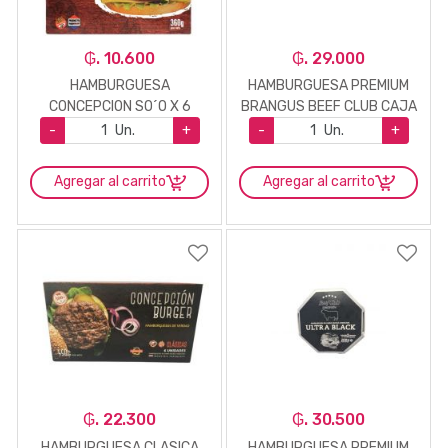
₲. 10.600
₲. 29.000
HAMBURGUESA
HAMBURGUESA PREMIUM
CONCEPCION SO´O X 6
BRANGUS BEEF CLUB CAJA
2UNI.
-
Un.
+
-
Un.
+
Agregar al carrito
Agregar al carrito
₲. 22.300
₲. 30.500
HAMBURGUESA CLASICA
HAMBURGUESA PREMIUM