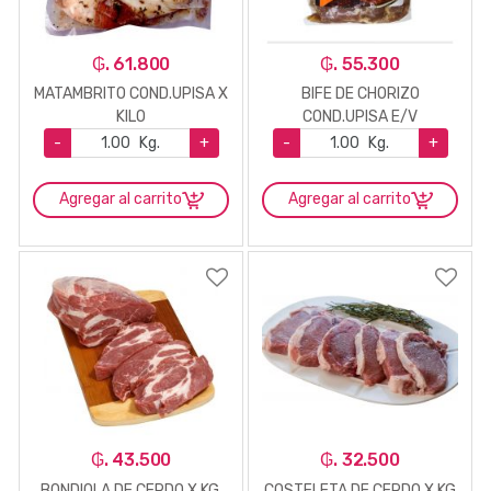
₲. 61.800
₲. 55.300
MATAMBRITO COND.UPISA X
BIFE DE CHORIZO
KILO
COND.UPISA E/V
-
Kg.
+
-
Kg.
+
Agregar al carrito
Agregar al carrito
₲. 43.500
₲. 32.500
BONDIOLA DE CERDO X KG.
COSTELETA DE CERDO X KG