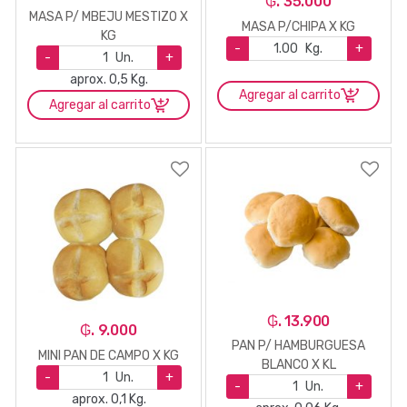
₲. 35.000
MASA P/ MBEJU MESTIZO X
MASA P/CHIPA X KG
KG
-
Kg.
+
-
Un.
+
aprox. 0,5 Kg.
Agregar al carrito
Agregar al carrito
₲. 13.900
₲. 9.000
PAN P/ HAMBURGUESA
MINI PAN DE CAMPO X KG
BLANCO X KL
-
Un.
+
-
Un.
+
aprox. 0,1 Kg.