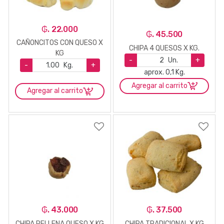
₲. 22.000
₲. 45.500
CAÑONCITOS CON QUESO X
CHIPA 4 QUESOS X KG.
KG
-
Un.
+
-
Kg.
+
aprox. 0,1 Kg.
Agregar al carrito
Agregar al carrito
₲. 43.000
₲. 37.500
CHIPA RELLENA QUESO X KG
CHIPA TRADICIONAL X KG