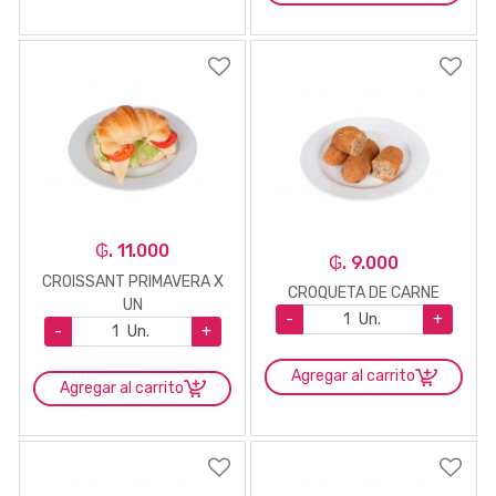
₲. 11.000
₲. 9.000
CROISSANT PRIMAVERA X
CROQUETA DE CARNE
UN
-
Un.
+
-
Un.
+
Agregar al carrito
Agregar al carrito