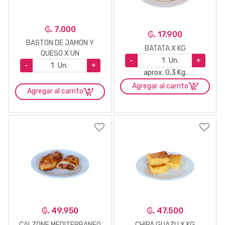
₲. 7.000
₲. 17.900
BASTON DE JAMON Y
BATATA X KG
QUESO X UN
-
Un.
+
-
Un.
+
aprox. 0,3 Kg.
Agregar al carrito
Agregar al carrito
₲. 49.950
₲. 47.500
CALZONE MEDITERRANEO
CHIPA GUAZU X KG