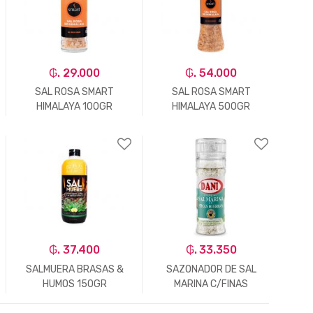
₲. 29.000
₲. 54.000
SAL ROSA SMART
SAL ROSA SMART
HIMALAYA 100GR
HIMALAYA 500GR
-
Un.
+
-
Un.
+
₲. 37.400
₲. 33.350
SALMUERA BRASAS &
SAZONADOR DE SAL
HUMOS 150GR
MARINA C/FINAS
HIERBAS