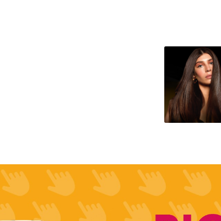
-
Un.