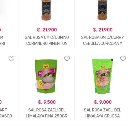
0
₲. 21.900
₲. 21.900
OM
SAL ROSA OM C/COMINO
SAL ROSA OM C/CURRY
RRI
CORIANDRO PIMENTON
CEBOLLA CURCUMA Y
REGANO
DULCE 175G
AJO 250GR
+
-
Un.
+
-
Un.
+
0
₲. 9.500
₲. 9.000
MART
SAL ROSA ZAELI DEL
SAL ROSA ZAELI DEL
RRASCO
HIMALAYA FINA 250GR
HIMALAYA GRUESA
250GR