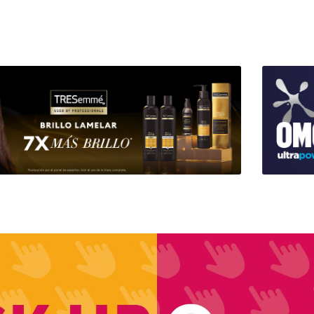
+
-
Un.
+
-
Un.
+