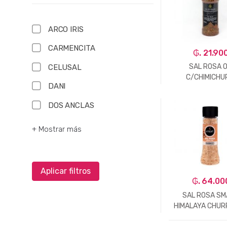
ARCO IRIS
CARMENCITA
₲. 21.90
SAL ROSA 
CELUSAL
C/CHIMICHU
DANI
PIMENTON Y O
250GR
DOS ANCLAS
-
Un.
+ Mostrar más
Aplicar filtros
₲. 64.00
SAL ROSA S
HIMALAYA CHU
500GR