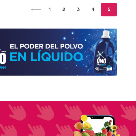
-
Un.
+
-
Un.
+
1
2
3
4
5