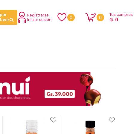
 por
Tus compras
Registrarse
0
0
₲. 0
clave
Iniciar sesión