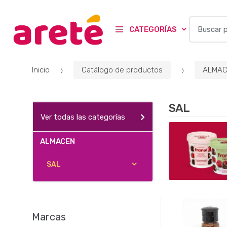
B
CATEGORÍAS
u
s
c
Inicio
Catálogo de productos
ALMAC
a
r
p
SAL
o
Ver todas las categorías
r
:
ALMACEN
SAL
Marcas