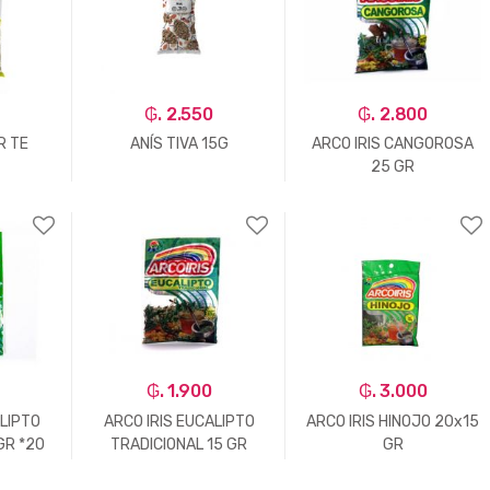
₲. 2.550
₲. 2.800
R TE
ANÍS TIVA 15G
ARCO IRIS CANGOROSA
25 GR
+
-
Un.
+
-
Un.
+
₲. 1.900
₲. 3.000
ALIPTO
ARCO IRIS EUCALIPTO
ARCO IRIS HINOJO 20x15
GR *20
TRADICIONAL 15 GR
GR