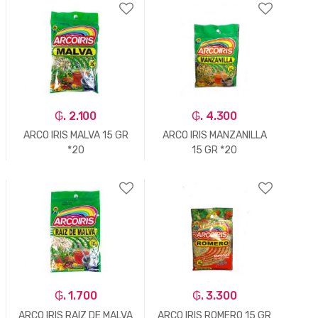
-
Un.
+
-
Un.
+
₲. 2.100
₲. 4.300
ARCO IRIS MALVA 15 GR
ARCO IRIS MANZANILLA
*20
15 GR *20
-
Un.
+
-
Un.
+
₲. 1.700
₲. 3.300
ARCO IRIS RAIZ DE MALVA
ARCO IRIS ROMERO 15 GR