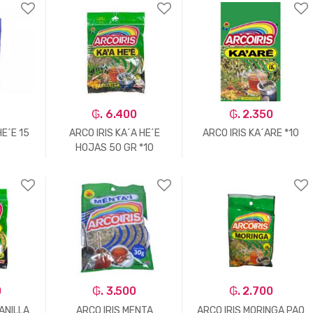
+
-
Un.
+
-
Un.
+
₲. 6.400
₲. 2.350
HE´E 15
ARCO IRIS KA´A HE´E
ARCO IRIS KA´ARE *10
HOJAS 50 GR *10
+
-
Un.
+
-
Un.
+
0
₲. 3.500
₲. 2.700
ANILLA
ARCO IRIS MENTA
ARCO IRIS MORINGA PAQ