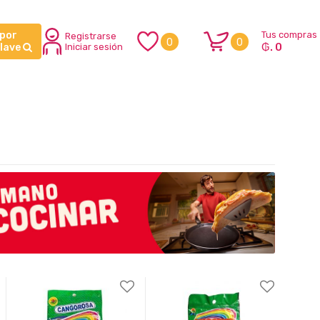
 por
Tus compras
Registrarse
0
0
₲. 0
clave
Iniciar sesión