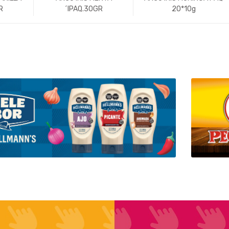
R
´IPAQ.30GR
20*10g
+
-
Un.
+
-
Un.
+