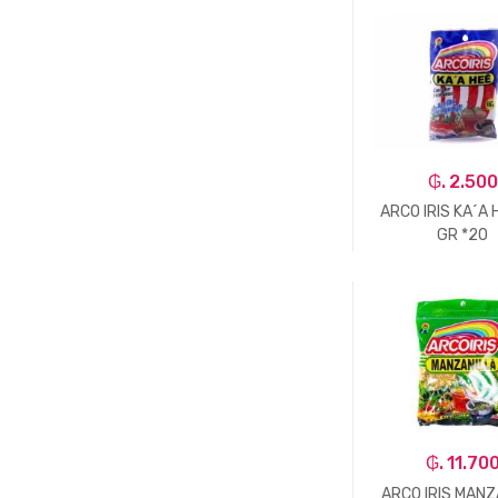
-
Un.
₲. 2.500
ARCO IRIS KA´A 
GR *20
-
Un.
₲. 11.70
ARCO IRIS MANZ