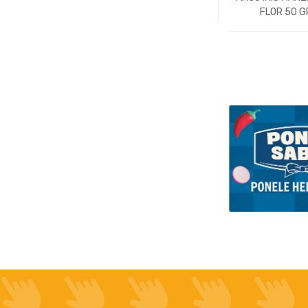
FLOR 50 G
-
Un.