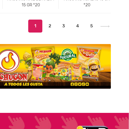
15 GR *20
*20
-
Un.
+
-
Un.
+
1
2
3
4
5