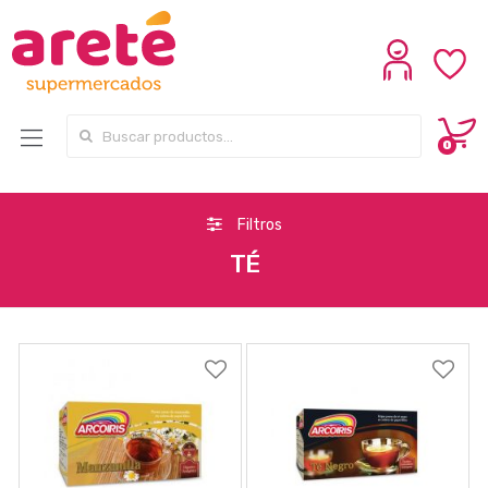
Search for:
0
Filtros
TÉ