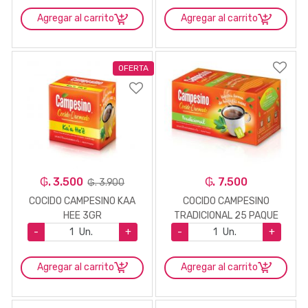
Agregar al carrito
Agregar al carrito
OFERTA
₲. 3.500
₲. 7.500
₲. 3.900
COCIDO CAMPESINO KAA
COCIDO CAMPESINO
HEE 3GR
TRADICIONAL 25 PAQUE
-
Un.
+
-
Un.
+
Agregar al carrito
Agregar al carrito