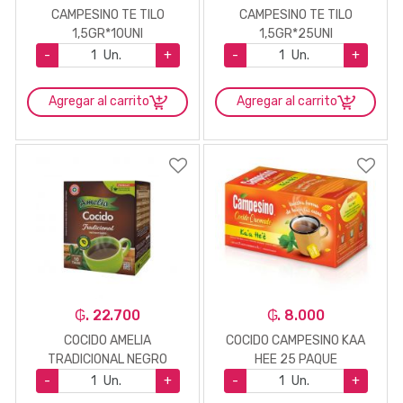
CAMPESINO TE TILO
CAMPESINO TE TILO
1,5GR*10UNI
1,5GR*25UNI
-
Un.
+
-
Un.
+
Agregar al carrito
Agregar al carrito
₲. 22.700
₲. 8.000
COCIDO AMELIA
COCIDO CAMPESINO KAA
TRADICIONAL NEGRO
HEE 25 PAQUE
250GR
-
Un.
+
-
Un.
+