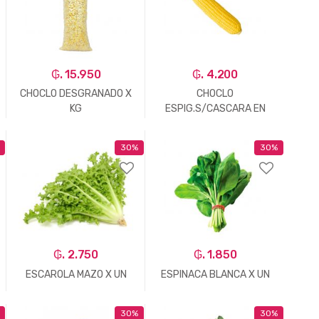
₲. 15.950
₲. 4.200
CHOCLO DESGRANADO X
CHOCLO
KG
ESPIG.S/CASCARA EN
BANDEJA X UN
30%
30%
-
Un.
+
-
Un.
+
₲. 2.750
₲. 1.850
ESCAROLA MAZO X UN
ESPINACA BLANCA X UN
30%
30%
-
Un.
+
-
Un.
+