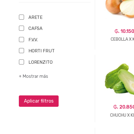
ARETE
CAFSA
₲. 10.15
CEBOLLA X 
F.V.V.
HORTI FRUT
LORENZITO
-
Un.
+ Mostrar más
Aplicar filtros
₲. 20.85
CHUCHU X K
-
Un.