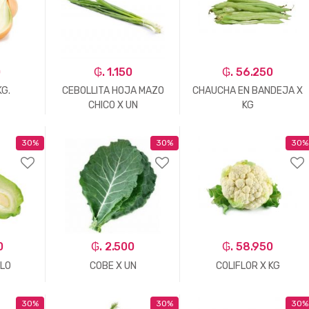
0
₲. 1.150
₲. 56.250
KG.
CEBOLLITA HOJA MAZO
CHAUCHA EN BANDEJA X
CHICO X UN
KG
30%
30%
30%
+
-
Un.
+
-
Kg.
+
0
₲. 2.500
₲. 58.950
ILO
COBE X UN
COLIFLOR X KG
30%
30%
30%
+
-
Un.
+
-
Un.
+