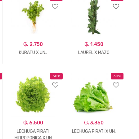
₲. 2.750
₲. 1.450
KURATU X UN..
LAUREL X MAZO
30%
30%
-
Un.
+
-
Un.
+
₲. 6.500
₲. 3.350
LECHUGA PIRATI
LECHUGA PIRATI X UN.
HIDROPONICA X UN