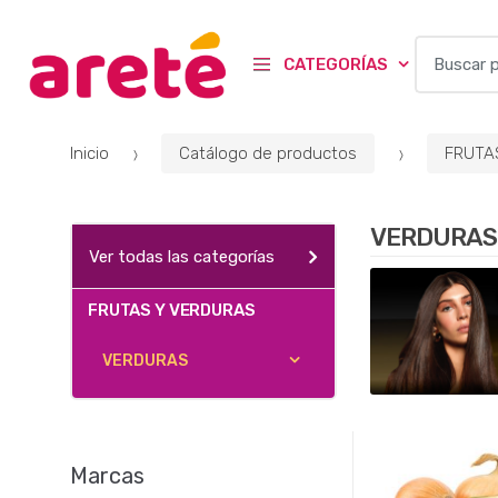
B
CATEGORÍAS
u
s
c
Inicio
Catálogo de productos
FRUTA
a
r
p
VERDURAS
o
Ver todas las categorías
r
:
FRUTAS Y VERDURAS
VERDURAS
Marcas