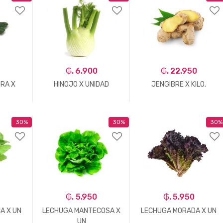
₲. 6.900
₲. 22.950
RA X
HINOJO X UNIDAD
JENGIBRE X KILO.
30%
30%
30%
+
-
Un.
+
-
Kg.
+
₲. 5.950
₲. 5.950
A X UN
LECHUGA MANTECOSA X
LECHUGA MORADA X UN
UN