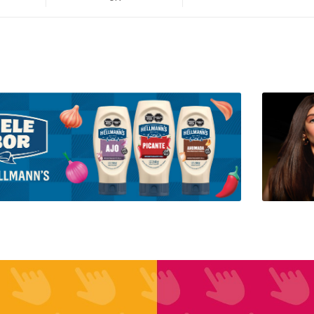
+
-
Un.
+
-
Un.
+