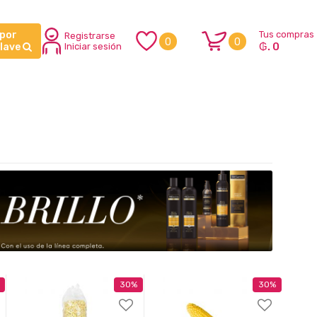
 por
Tus compras
Registrarse
0
0
₲. 0
clave
Iniciar sesión
30%
30%