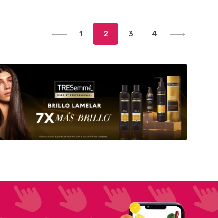
-
Un.
+
-
Un.
+
1
2
3
4