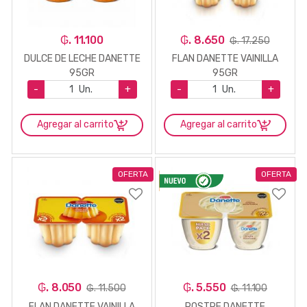
₲. 11.100
₲. 8.650
₲. 17.250
DULCE DE LECHE DANETTE
FLAN DANETTE VAINILLA
95GR
95GR
-
Un.
+
-
Un.
+
Agregar al carrito
Agregar al carrito
OFERTA
OFERTA
₲. 8.050
₲. 5.550
₲. 11.500
₲. 11.100
FLAN DANETTE VAINILLA
POSTRE DANETTE