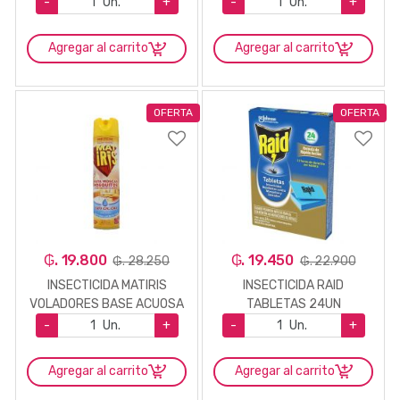
-
Un.
+
-
Un.
+
Agregar al carrito
Agregar al carrito
OFERTA
OFERTA
₲. 19.800
₲. 19.450
₲. 28.250
₲. 22.900
INSECTICIDA MATIRIS
INSECTICIDA RAID
VOLADORES BASE ACUOSA
TABLETAS 24UN
400ML
-
Un.
+
-
Un.
+
Agregar al carrito
Agregar al carrito