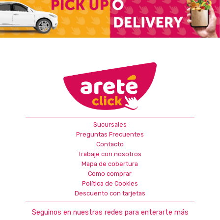
Sucursales
Preguntas Frecuentes
Contacto
Trabaje con nosotros
Mapa de cobertura
Como comprar
Política de Cookies
Descuento con tarjetas
Seguinos en nuestras redes para enterarte más