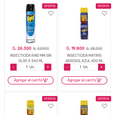
OFERTA
OFERTA
₲. 26.300
₲. 19.800
₲. 32.900
₲. 28.250
INSECTICIDA RAID MM SIN
INSECTICIDA MATIRIS
OLOR X 360 ML
AEROSOL AZUL 400 ML
-
Un.
+
-
Un.
+
Agregar al carrito
Agregar al carrito
OFERTA
OFERTA