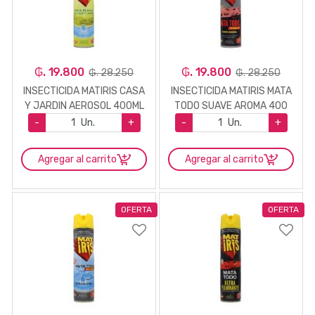
₲. 19.800
₲. 19.800
₲. 28.250
₲. 28.250
INSECTICIDA MATIRIS CASA
INSECTICIDA MATIRIS MATA
Y JARDIN AEROSOL 400ML
TODO SUAVE AROMA 400
ML
-
Un.
+
-
Un.
+
Agregar al carrito
Agregar al carrito
OFERTA
OFERTA