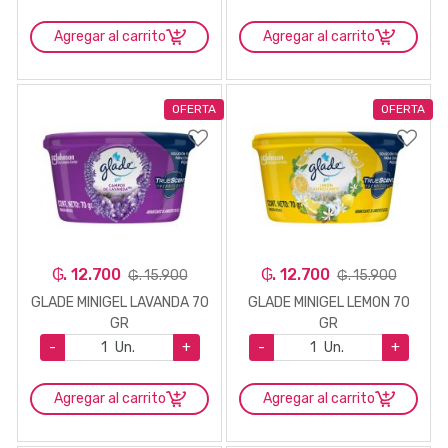
Agregar al carrito
Agregar al carrito
OFERTA
OFERTA
₲. 12.700
₲. 12.700
₲. 15.900
₲. 15.900
GLADE MINIGEL LAVANDA 70
GLADE MINIGEL LEMON 70
GR
GR
-
Un.
+
-
Un.
+
Agregar al carrito
Agregar al carrito