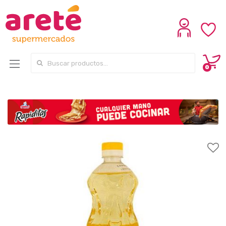
Search for:
0