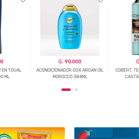
00
₲. 90.000
₲
 EN 1 DUAL
ACONDICIONADOR OGX ARGAN OIL
COBERT. T
00 ML
MOROCCO 384ML
CASTA