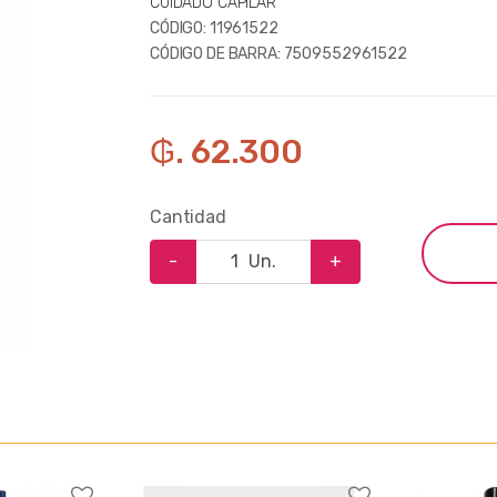
CUIDADO CAPILAR
CÓDIGO:
11961522
CÓDIGO DE BARRA:
7509552961522
₲. 62.300
Cantidad
-
Un.
+