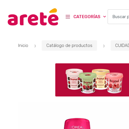
B
CATEGORÍAS
u
s
c
a
Inicio
Catálogo de productos
CUIDA
r
p
o
r
: