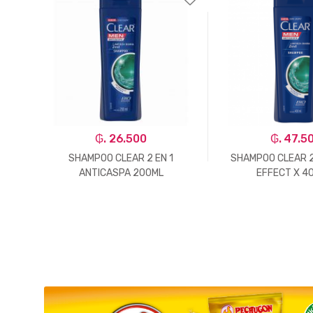
₲. 26.500
₲. 47.5
LEO
SHAMPOO CLEAR 2 EN 1
SHAMPOO CLEAR 2
ANTICASPA 200ML
EFFECT X 4