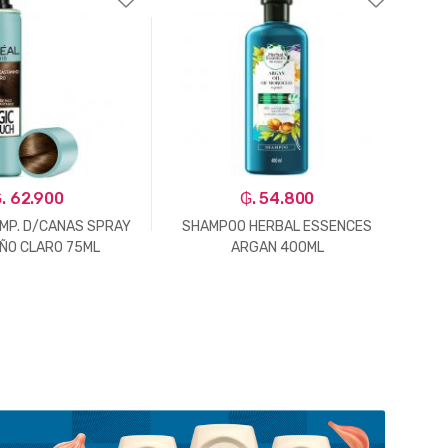
. 62.900
₲. 54.800
EMP. D/CANAS SPRAY
SHAMPOO HERBAL ESSENCES
ÑO CLARO 75ML
ARGAN 400ML
E