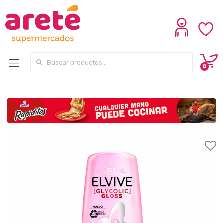
Search for:
0