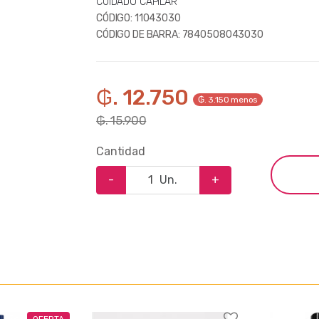
CUIDADO CAPILAR
CÓDIGO:
11043030
CÓDIGO DE BARRA:
7840508043030
₲. 12.750
₲. 3.150 menos
₲. 15.900
Cantidad
-
Un.
+
OFERTA