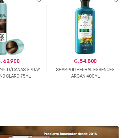
. 62.900
₲. 54.800
EMP. D/CANAS SPRAY
SHAMPOO HERBAL ESSENCES
ÑO CLARO 75ML
ARGAN 400ML
E