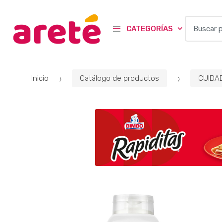
B
CATEGORÍAS
u
s
c
a
Inicio
Catálogo de productos
CUIDA
r
p
o
r
: