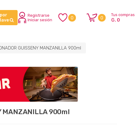
 por
Tus compras
Registrarse
0
0
₲. 0
clave
Iniciar sesión
ONADOR GUISSENY MANZANILLA 900ml
 MANZANILLA 900ml