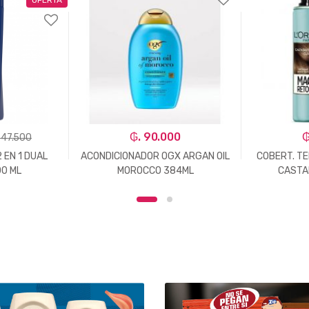
₲. 90.000
₲
 47.500
 EN 1 DUAL
ACONDICIONADOR OGX ARGAN OIL
COBERT. T
00 ML
MOROCCO 384ML
CASTA