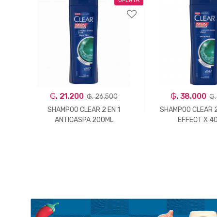
₲. 21.200
₲. 38.000
₲. 26.500
₲.
LEO
SHAMPOO CLEAR 2 EN 1
SHAMPOO CLEAR 2
ANTICASPA 200ML
EFFECT X 4