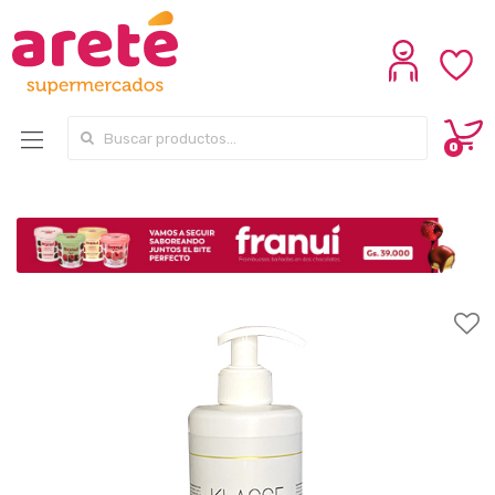
Search for:
0