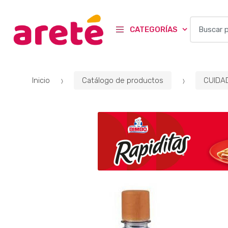
B
CATEGORÍAS
u
s
c
a
Inicio
Catálogo de productos
CUIDA
r
p
o
r
: