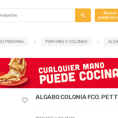
Buscar
palabras 
DO PERSONAL
PERFUMES Y COLONIAS
ALGA
ALGABO COLONIA FCO. PET 