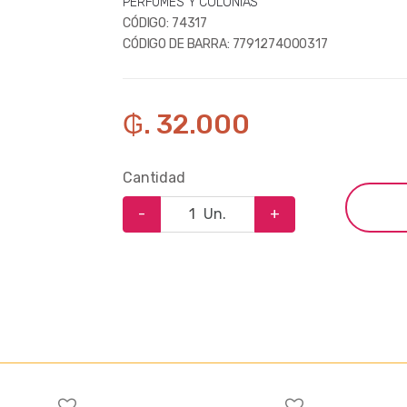
PERFUMES Y COLONIAS
CÓDIGO:
74317
CÓDIGO DE BARRA:
7791274000317
₲. 32.000
Cantidad
-
Un.
+