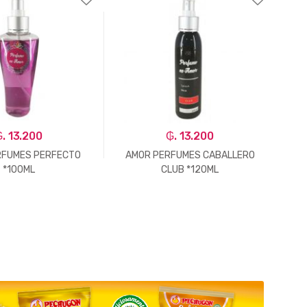
. 13.200
₲. 13.200
RFUMES PERFECTO
AMOR PERFUMES CABALLERO
A
*100ML
CLUB *120ML