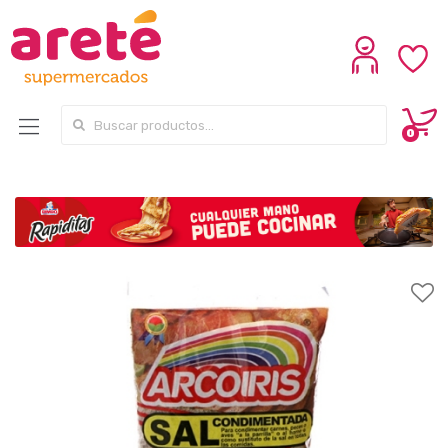
Search for:
0