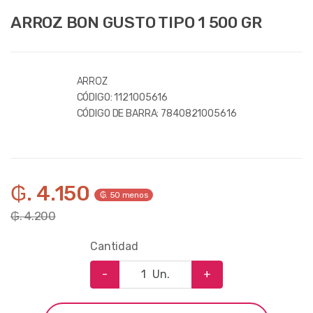
ARROZ BON GUSTO TIPO 1 500 GR
ARROZ
CÓDIGO:
1121005616
CÓDIGO DE BARRA:
7840821005616
₲. 4.150
₲. 50 menos
₲. 4.200
Cantidad
-
Un.
+