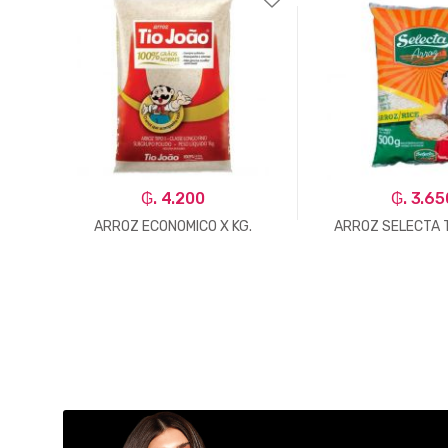
₲. 4.200
₲. 3.65
1 KG
ARROZ ECONOMICO X KG.
ARROZ SELECTA 