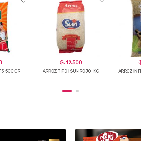
0
₲. 12.500
₲
T3 500 GR
ARROZ TIPO I SUN ROJO 1KG
ARROZ INT