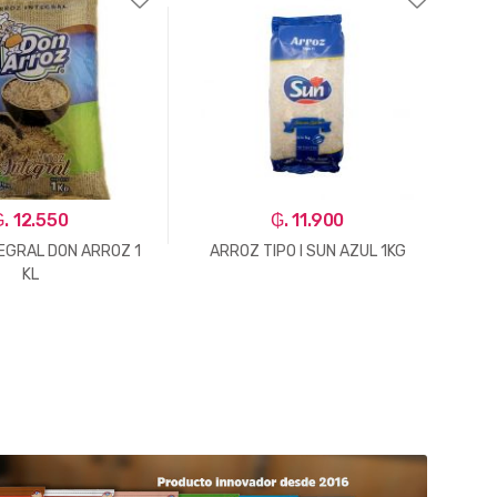
. 12.550
₲. 11.900
EGRAL DON ARROZ 1
ARROZ TIPO I SUN AZUL 1KG
ARR
KL