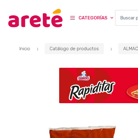
B
CATEGORÍAS
u
s
c
a
Inicio
Catálogo de productos
ALMAC
r
p
o
r
: