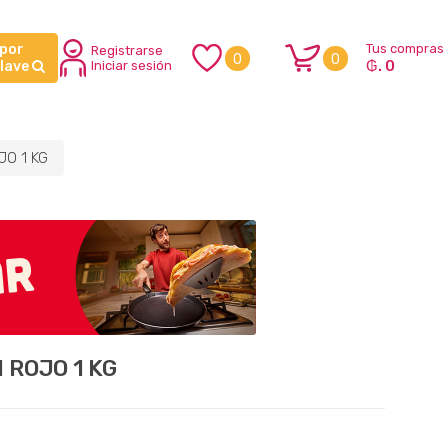
 por
Tus compras
Registrarse
0
0
₲. 0
clave
Iniciar sesión
JO 1 KG
 ROJO 1 KG