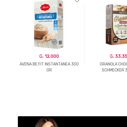
₲. 12.000
₲. 33.3
S +
AVENA BE FIT INSTANTANEA 300
GRANOLA CHO
GR
SCHMECKER 