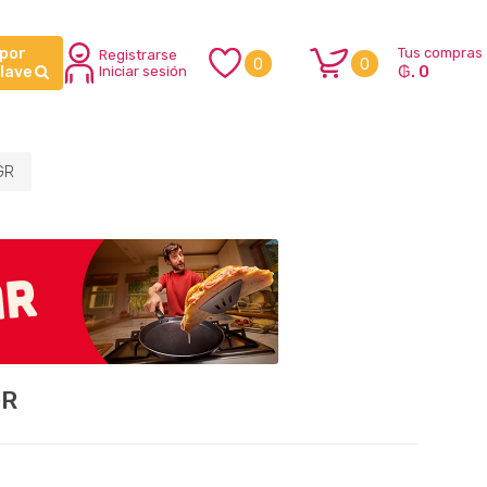
 por
Tus compras
Registrarse
0
0
₲. 0
clave
Iniciar sesión
GR
GR