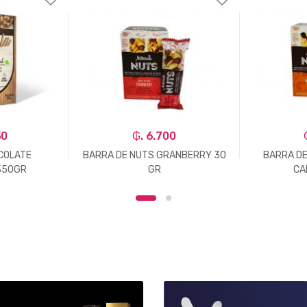
50
₲. 6.700
COLATE
BARRA DE NUTS GRANBERRY 30
BARRA DE
350GR
GR
CA