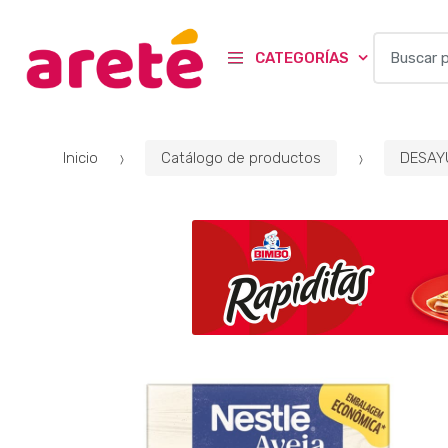
B
CATEGORÍAS
u
s
c
a
Inicio
Catálogo de productos
DESAY
r
p
o
r
: