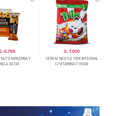
₲. 6.700
₲. 7.000
 NUTS MANZANA Y
CEREAL NESTLE TRIX INTEGRAL
CE
NELA 30 GR
C/VITAMINA C 90GR