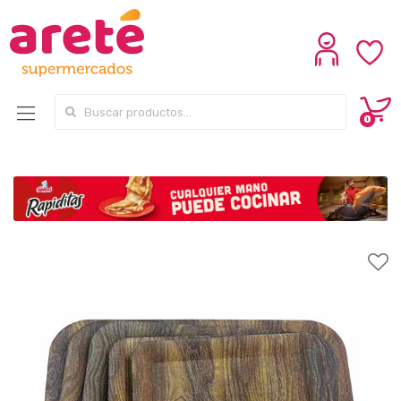
Search for:
0