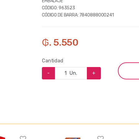
EMBALAJE
CÓDIGO:
963523
CÓDIGO DE BARRA:
7840888000241
₲. 5.550
Cantidad
-
Un.
+