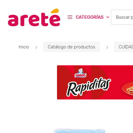
B
CATEGORÍAS
u
s
c
a
Inicio
Catálogo de productos
CUIDA
r
p
o
r
: