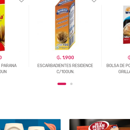
0
₲. 1.900
₲
 PARANA
ESCARBADIENTES RESIDENCE
BOLSA DE P
0UN
C/100UN.
GRILL