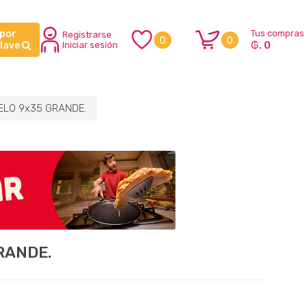
 por
Tus compras
Registrarse
0
0
₲. 0
clave
Iniciar sesión
ELO 9x35 GRANDE.
RANDE.