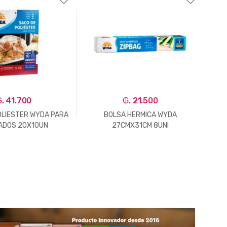
. 41.700
₲. 21.500
OLIESTER WYDA PARA
BOLSA HERMICA WYDA
BO
ADOS 20X10UN
27CMX31CM 8UNI