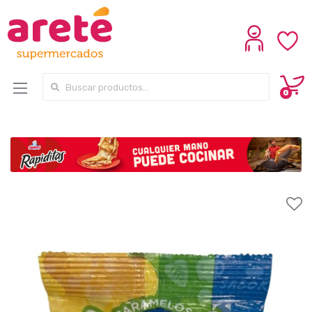
Search for:
0