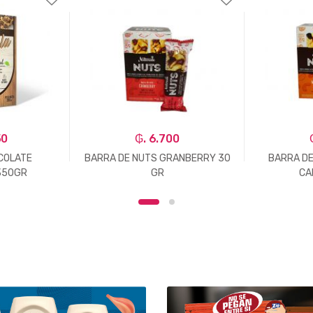
50
₲. 6.700
COLATE
BARRA DE NUTS GRANBERRY 30
BARRA DE
350GR
GR
CA