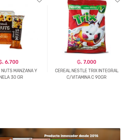
₲. 6.700
₲. 7.000
 NUTS MANZANA Y
CEREAL NESTLE TRIX INTEGRAL
CE
NELA 30 GR
C/VITAMINA C 90GR