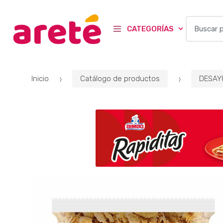
B
CATEGORÍAS
u
s
c
a
Inicio
Catálogo de productos
DESAY
r
p
o
r
: