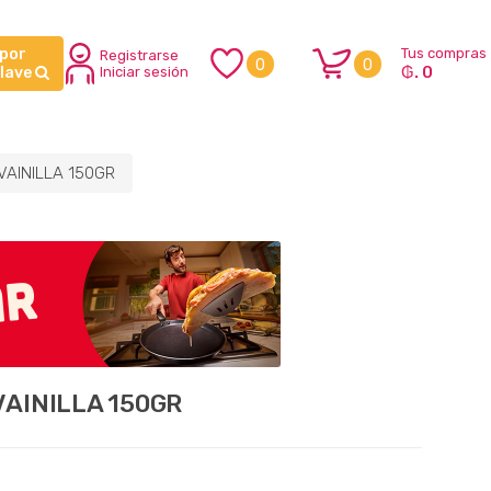
 por
Tus compras
Registrarse
0
0
₲. 0
clave
Iniciar sesión
VAINILLA 150GR
VAINILLA 150GR