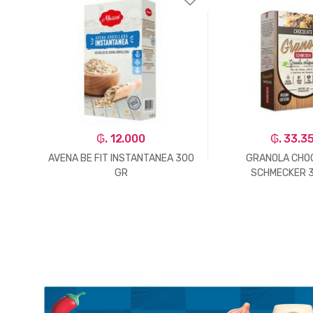
₲. 12.000
₲. 33.3
S +
AVENA BE FIT INSTANTANEA 300
GRANOLA CHO
GR
SCHMECKER 