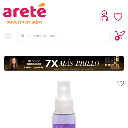
Search for:
0