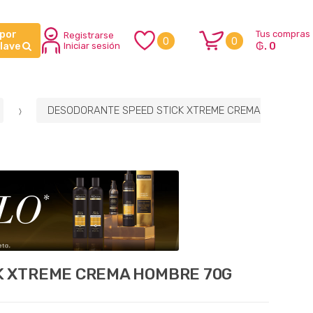
 por
Tus compras
Registrarse
0
0
₲. 0
clave
Iniciar sesión
DESODORANTE SPEED STICK XTREME CREMA
K XTREME CREMA HOMBRE 70G