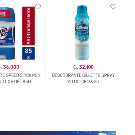
. 36.000
₲. 32.100
E SPEED STICK MEN
DESODORANTE GILLETTE SPRAY
DES
ROT X5 GEL 85G
ARTIC ICE 93 GR