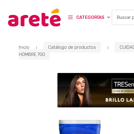
B
CATEGORÍAS
u
s
c
a
Inicio
Catálogo de productos
CUIDA
r
HOMBRE 70G
p
o
r
: