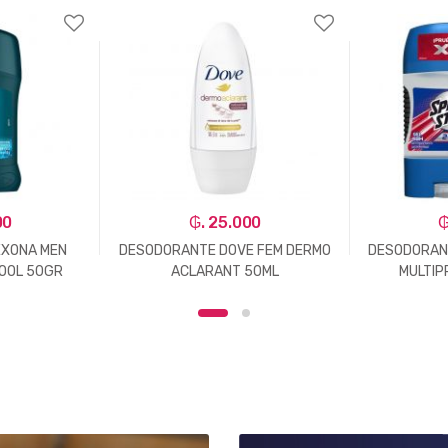
00
₲. 25.000
₲
XONA MEN
DESODORANTE DOVE FEM DERMO
DESODORANT
COOL 50GR
ACLARANT 50ML
MULTIP