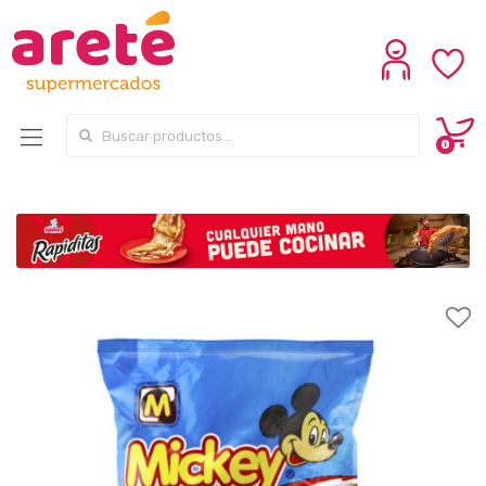
Search for:
0