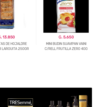
. 13.850
₲. 5.650
TAS DE HOJALDRE
MINI BUDIN SUAVIPAN VAINI
FRU
 LARGUITA 250GR
C/RELL FRUTILLA ZERO 40G