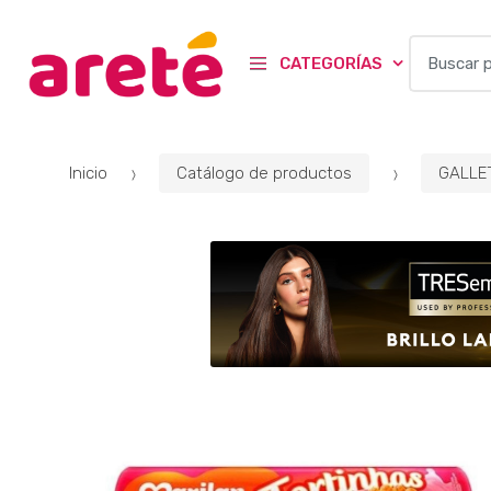
B
CATEGORÍAS
u
s
c
a
Inicio
Catálogo de productos
GALLET
r
p
o
r
: