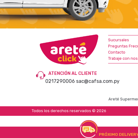
Sucursales
Preguntas Frec
Contacto
Trabaje con nos
ATENCIÓN AL CLIENTE
0217290006
sac@cafsa.com.py
Areté Supermer
Todos los derechos reservados © 2026
PRÓXIMO DELIVER