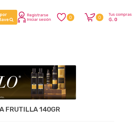
 por
Tus compras
Registrarse
0
0
₲. 0
clave
Iniciar sesión
A FRUTILLA 140GR