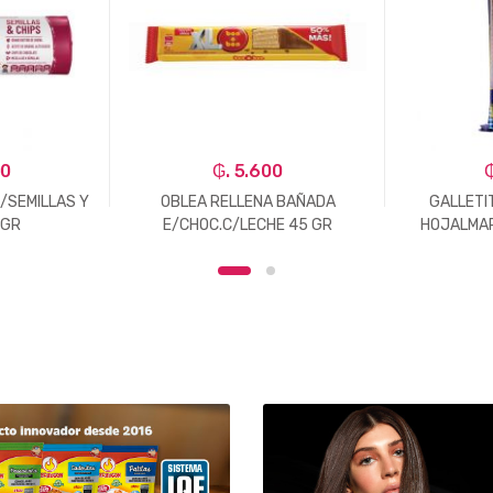
00
₲. 5.600
₲
/SEMILLAS Y
OBLEA RELLENA BAÑADA
GALLETI
7GR
E/CHOC.C/LECHE 45 GR
HOJALMAR