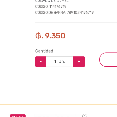
CUIDADO DE LA PIEL
CÓDIGO:
114176719
CÓDIGO DE BARRA:
7891024176719
₲. 9.350
Cantidad
-
Un.
+
OFERTA