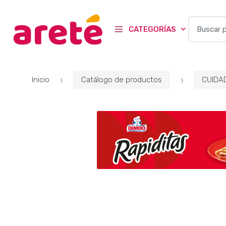
B
CATEGORÍAS
u
s
c
a
Inicio
Catálogo de productos
CUIDA
r
p
o
r
: