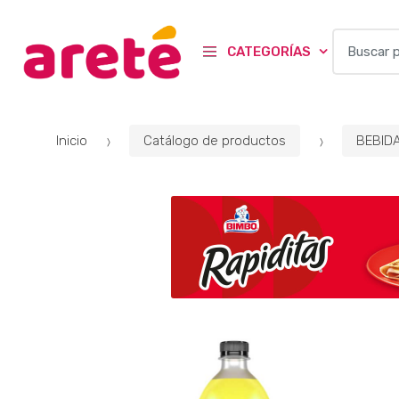
B
CATEGORÍAS
u
s
c
a
Inicio
Catálogo de productos
BEBID
r
p
o
r
: