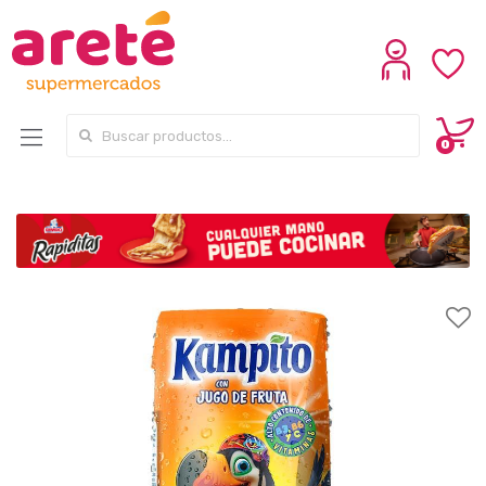
Search for:
0