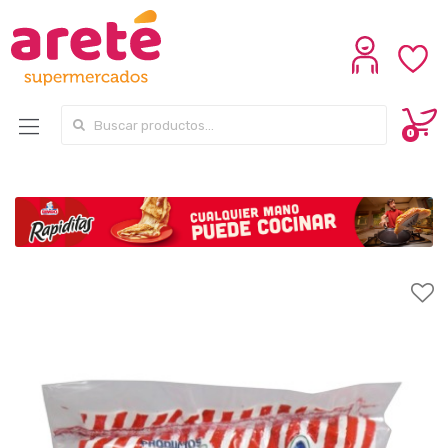
Search for:
0