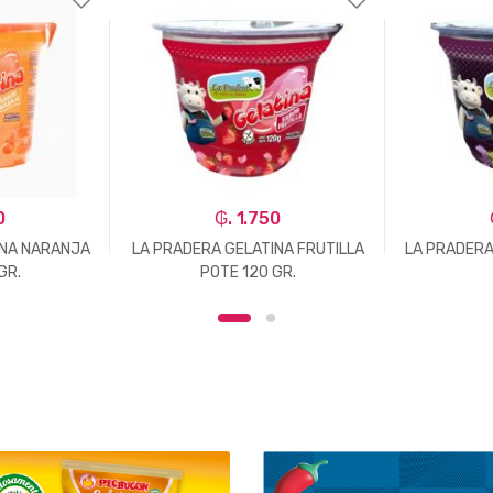
0
₲. 1.750
INA NARANJA
LA PRADERA GELATINA FRUTILLA
LA PRADERA
GR.
POTE 120 GR.