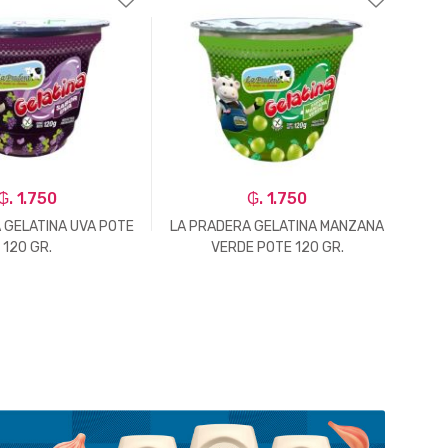
₲. 1.750
₲. 1.750
 GELATINA UVA POTE
LA PRADERA GELATINA MANZANA
GEL
120 GR.
VERDE POTE 120 GR.