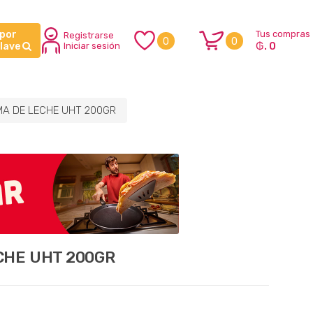
 por
Tus compras
Registrarse
0
0
₲. 0
clave
Iniciar sesión
A DE LECHE UHT 200GR
CHE UHT 200GR