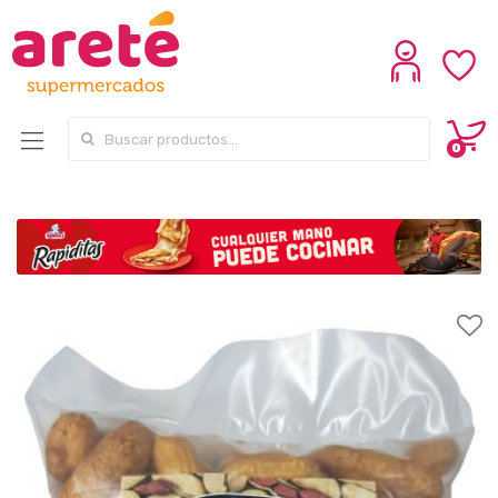
Search for:
0