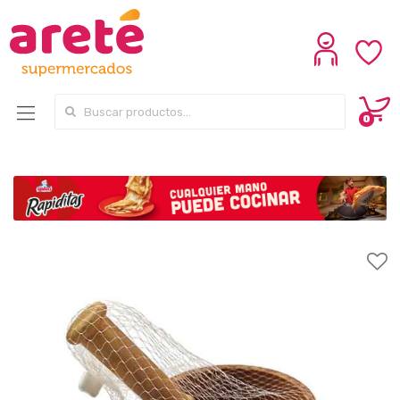
Search for:
0