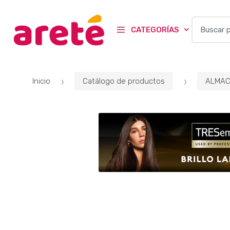
B
CATEGORÍAS
u
s
c
a
Inicio
Catálogo de productos
ALMAC
r
p
o
r
: