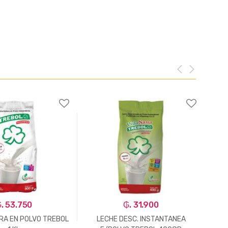
. 53.750
₲. 31.900
RA EN POLVO TREBOL
LECHE DESC. INSTANTANEA
GAL