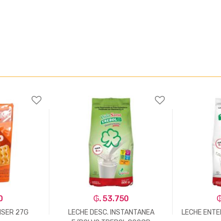
0
₲. 53.750
₲
NSER 27G
LECHE DESC. INSTANTANEA
LECHE ENTE