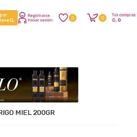
 por
Tus compras
Registrarse
0
0
₲. 0
clave
Iniciar sesión
IGO MIEL 200GR