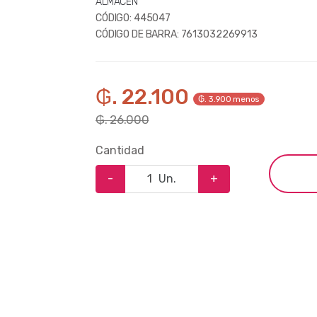
ALMACEN
CÓDIGO:
445047
CÓDIGO DE BARRA:
7613032269913
₲. 22.100
₲. 3.900 menos
₲. 26.000
Cantidad
-
Un.
+