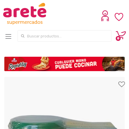
Search for:
0