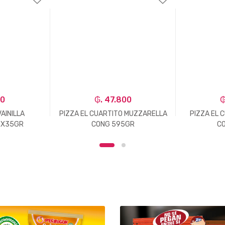
00
₲. 47.800
₲
AINILLA
PIZZA EL CUARTITO MUZZARELLA
PIZZA EL 
6X35GR
CONG 595GR
C