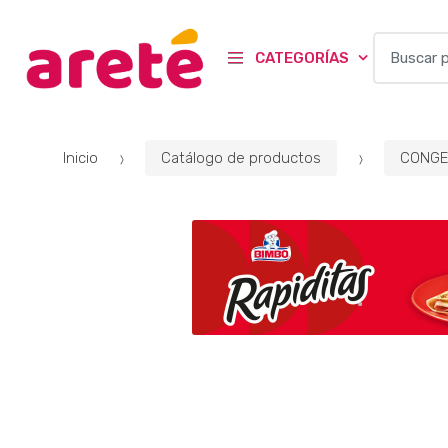
B
CATEGORÍAS
u
s
c
a
Inicio
Catálogo de productos
CONGE
r
p
o
r
: