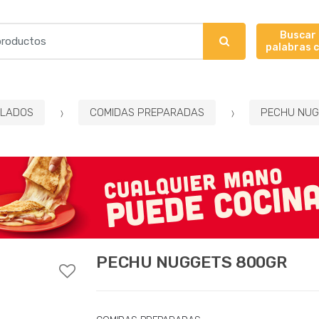
Buscar
palabras 
LADOS
COMIDAS PREPARADAS
PECHU NUG
PECHU NUGGETS 800GR