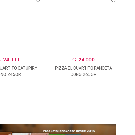
. 24.000
₲. 24.000
CUARTITO CATUPIRY
PIZZA EL CUARTITO PANCETA
PA
ONG 245GR
CONG 265GR