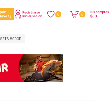
 por
Tus compras
Registrarse
0
0
₲. 0
clave
Iniciar sesión
GETS 800GR