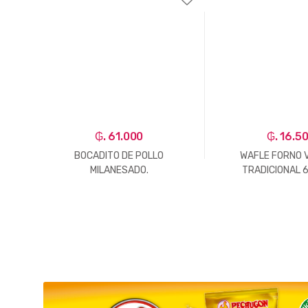
₲. 61.000
₲. 16.5
DO
BOCADITO DE POLLO
WAFLE FORNO V
MILANESADO.
TRADICIONAL 