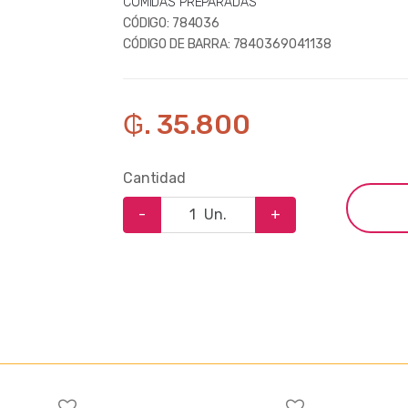
COMIDAS PREPARADAS
CÓDIGO:
784036
CÓDIGO DE BARRA:
7840369041138
₲. 35.800
Cantidad
-
Un.
+