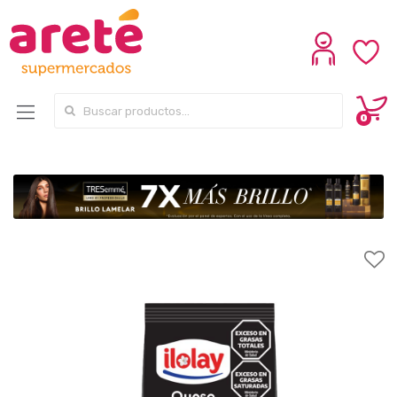
Search for:
0