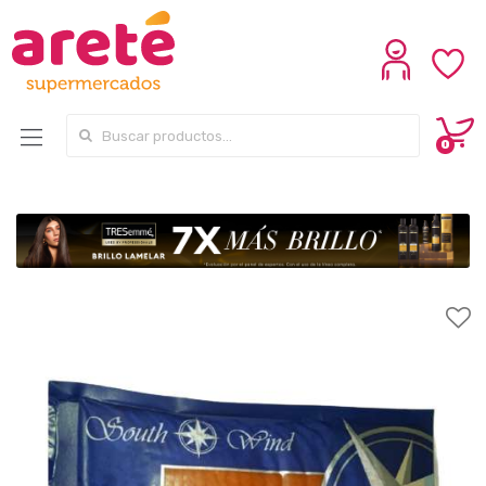
Search for:
0