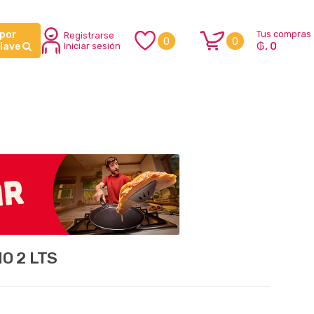
 por
Tus compras
Registrarse
0
0
₲. 0
clave
Iniciar sesión
O 2 LTS