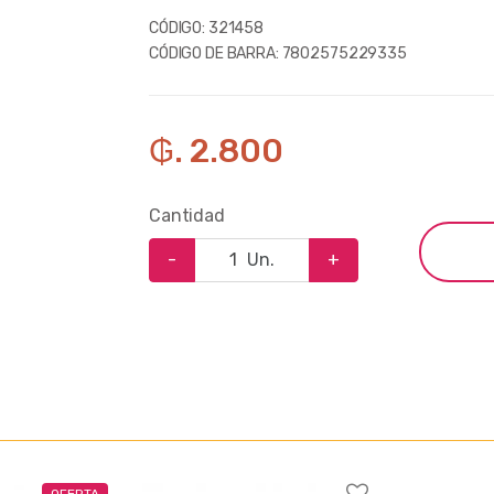
CÓDIGO:
321458
CÓDIGO DE BARRA:
7802575229335
₲. 2.800
Cantidad
-
Un.
+
OFERTA