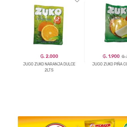
₲. 2.000
₲. 1.900
₲.
 LTS
JUGO ZUKO NARANJA DULCE
JUGO ZUKO PIÑA C
2LTS