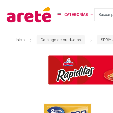
B
CATEGORÍAS
u
s
c
a
Inicio
Catálogo de productos
SPRIM
r
p
o
r
: