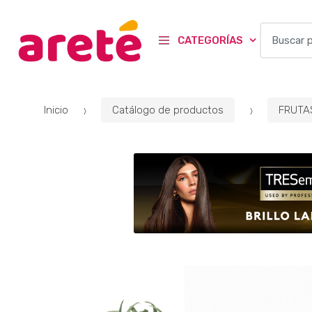
B
CATEGORÍAS
u
s
c
a
Inicio
Catálogo de productos
FRUTA
r
p
o
r
: