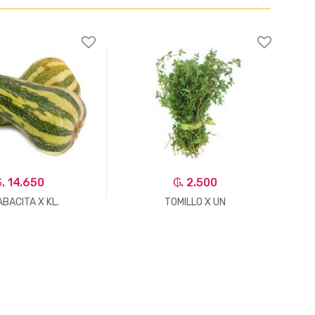
. 14.650
₲. 2.500
BACITA X KL.
TOMILLO X UN