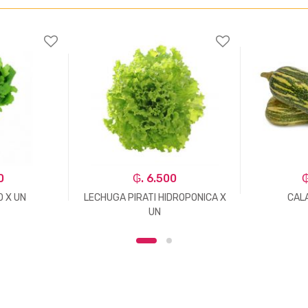
0
₲. 6.500
₲
 X UN
LECHUGA PIRATI HIDROPONICA X
CALA
UN