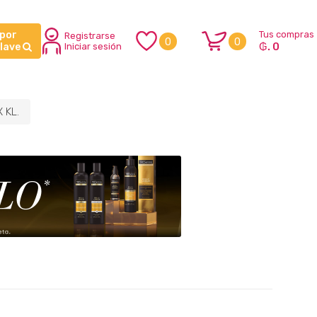
 por
Tus compras
Registrarse
0
0
₲. 0
clave
Iniciar sesión
 KL.