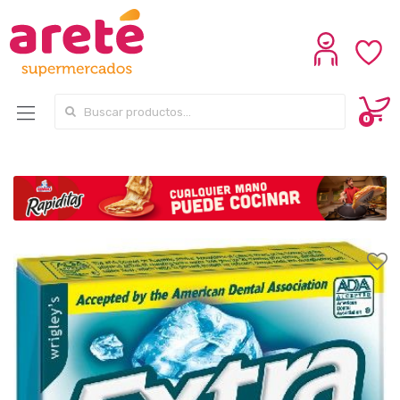
Search for:
0