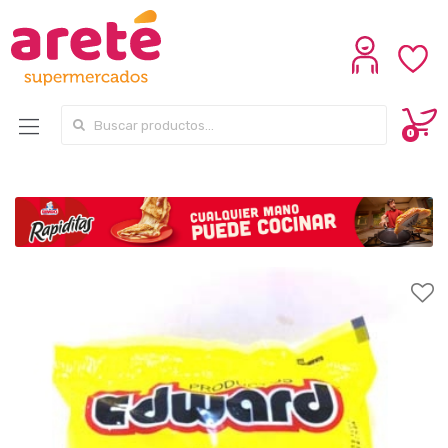
Search for:
0