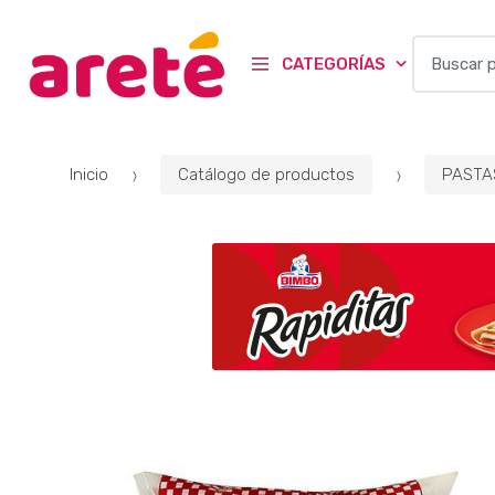
B
CATEGORÍAS
u
s
c
a
Inicio
Catálogo de productos
PASTA
r
p
o
r
: