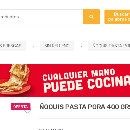
Buscar
palabras 
S FRESCAS
SIN RELLENO
ÑOQUIS PASTA PO
ÑOQUIS PASTA PORA 400 GR
OFERTA