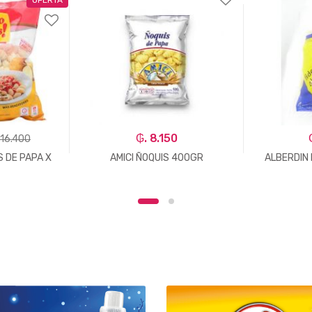
₲. 8.150
 16.400
S DE PAPA X
AMICI ÑOQUIS 400GR
ALBERDIN 