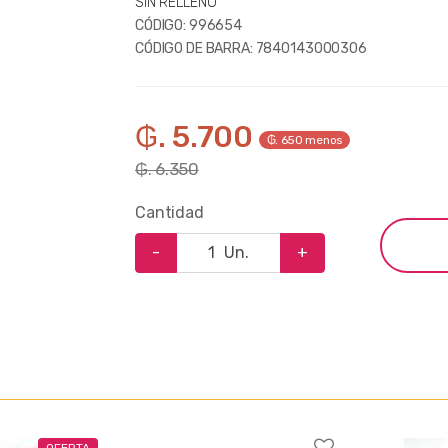
SIN RELLENO
CÓDIGO:
996654
CÓDIGO DE BARRA:
7840143000306
₲. 5.700
₲. 650 menos
₲. 6.350
Cantidad
-
Un.
+
OFERTA