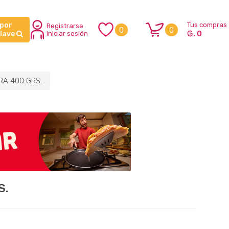
 por
Tus compras
Registrarse
0
0
₲. 0
clave
Iniciar sesión
RA 400 GRS.
S.